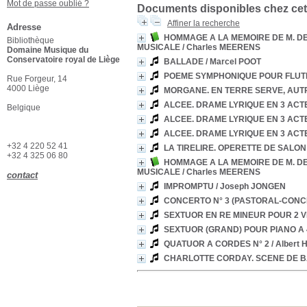
Mot de passe oublié ?
Documents disponibles chez cet
Affiner la recherche
Adresse
HOMMAGE A LA MEMOIRE DE M. D
Bibliothèque
MUSICALE
/ Charles MEERENS
Domaine Musique du
Conservatoire royal de Liège
BALLADE
/ Marcel POOT
POEME SYMPHONIQUE POUR FLUTE
Rue Forgeur, 14
4000 Liège
MORGANE. EN TERRE SERVE, AUTRE
ALCEE. DRAME LYRIQUE EN 3 ACT
Belgique
ALCEE. DRAME LYRIQUE EN 3 ACT
ALCEE. DRAME LYRIQUE EN 3 ACT
+32 4 220 52 41
LA TIRELIRE. OPERETTE DE SALON
+32 4 325 06 80
HOMMAGE A LA MEMOIRE DE M. D
MUSICALE
/ Charles MEERENS
contact
IMPROMPTU
/ Joseph JONGEN
CONCERTO N° 3 (PASTORAL-CONC
SEXTUOR EN RE MINEUR POUR 2 VI
SEXTUOR (GRAND) POUR PIANO A 4
QUATUOR A CORDES N° 2
/ Alber
CHARLOTTE CORDAY. SCENE DE 