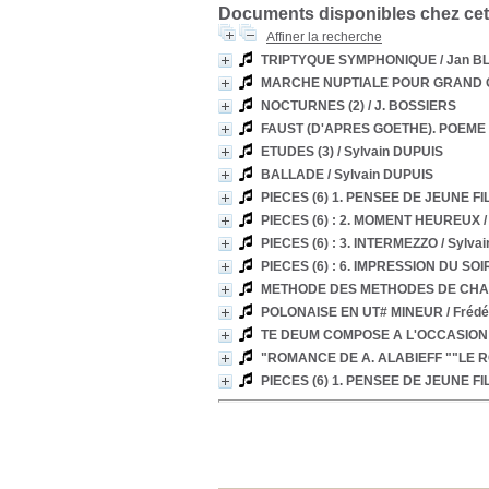
Documents disponibles chez cet
Affiner la recherche
TRIPTYQUE SYMPHONIQUE
/ Jan 
MARCHE NUPTIALE POUR GRAND
NOCTURNES (2)
/ J. BOSSIERS
FAUST (D'APRES GOETHE). POEME 
ETUDES (3)
/ Sylvain DUPUIS
BALLADE
/ Sylvain DUPUIS
PIECES (6) 1. PENSEE DE JEUNE FI
PIECES (6) : 2. MOMENT HEUREUX
/
PIECES (6) : 3. INTERMEZZO
/ Sylva
PIECES (6) : 6. IMPRESSION DU SOI
METHODE DES METHODES DE CH
POLONAISE EN UT# MINEUR
/ Fréd
TE DEUM COMPOSE A L'OCCASION D
"ROMANCE DE A. ALABIEFF ""LE 
PIECES (6) 1. PENSEE DE JEUNE FI