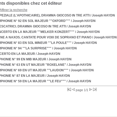
s disponibles chez cet éditeur
Affiner la recherche
PEZIALE (L'APOTHICAIRE), DRAMMA GIOCOSO IN TRE ATTI
/ Joseph HAYDN
PHONIE N° 92 EN SOL MAJEUR ""OXFORD"""
/ Joseph HAYDN
ESCATRICI. DRAMMA GIOCOSO IN TRE ATTI
/ Joseph HAYDN
NCERTO EN LA MAJEUR ""MELKER KONZERT"""
/ Joseph HAYDN
NE A NAXOS. CANTATE POUR VOIX DE SOPRANO ET PIANO
/ Joseph HAYDN
PHONIE N° 83 EN SOL MINEUR ""LA POULE"""
/ Joseph HAYDN
PHONIE N° 94 ""LA SURPRISE"""
/ Joseph HAYDN
CERTO EN LA MAJEUR
/ Joseph HAYDN
HONIE N° 99 EN MIB MAJEUR
/ Joseph HAYDN
HONIE N° 63 EN UT MAJEUR "ROXELANE"
/ Joseph HAYDN
PHONIE N° 69 EN UT MAJEUR ""LAUDON"""
/ Joseph HAYDN
HONIE N° 87 EN LA MAJEUR
/ Joseph HAYDN
PHONIE N° 59 EN LA MAJEUR ""LE FEU"""
/ Joseph HAYDN
page 1/1