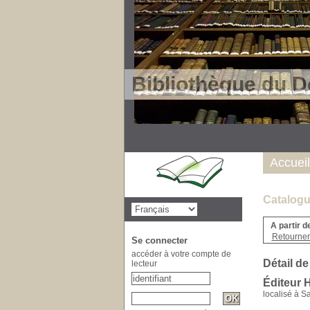
Bibliothèque du D
Accueil
Catalogu
A partir d
Retourner 
Se connecter
accéder à votre compte de
Détail de
lecteur
Éditeur 
localisé à S