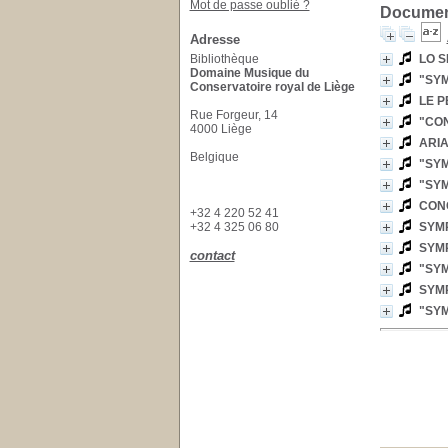
Mot de passe oublié ?
Document
Adresse
Bibliothèque
LO S
Domaine Musique du
"SYM
Conservatoire royal de Liège
LE P
Rue Forgeur, 14
"CO
4000 Liège
ARIA
Belgique
"SYM
"SYM
CON
+32 4 220 52 41
+32 4 325 06 80
SYMP
SYMP
contact
"SYM
SYMP
"SYM