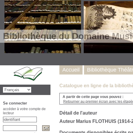
Bibliothèque du Domaine Musi
Accueil
Bibliothèque Théât
Catalogue en ligne de la biblio
A partir de cette page vous pouvez :
Retourner au premier écran avec les étagère
Se connecter
accéder à votre compte de
Détail de l'auteur
lecteur
Auteur Marius FLOTHUIS (1914-
Documents disponibles écrits pa