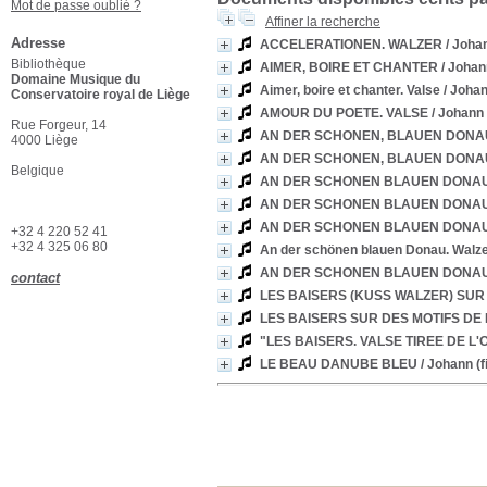
Mot de passe oublié ?
Affiner la recherche
Adresse
ACCELERATIONEN. WALZER
/ Joha
Bibliothèque
AIMER, BOIRE ET CHANTER
/ Johan
Domaine Musique du
Aimer, boire et chanter. Valse
/ Johan
Conservatoire royal de Liège
AMOUR DU POETE. VALSE
/ Johann
Rue Forgeur, 14
AN DER SCHONEN, BLAUEN DONA
4000 Liège
AN DER SCHONEN, BLAUEN DONA
Belgique
AN DER SCHONEN BLAUEN DONAU
AN DER SCHONEN BLAUEN DONAU
AN DER SCHONEN BLAUEN DONAU
+32 4 220 52 41
+32 4 325 06 80
An der schönen blauen Donau. Walze
AN DER SCHONEN BLAUEN DONAU
contact
LES BAISERS (KUSS WALZER) SUR
LES BAISERS SUR DES MOTIFS DE
"LES BAISERS. VALSE TIREE DE L
LE BEAU DANUBE BLEU
/ Johann (