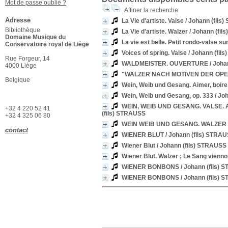
Mot de passe oublié ?
Affiner la recherche
Adresse
La Vie d'artiste. Valse
/ Johann (fils
Bibliothèque
La Vie d'artiste. Walzer
/ Johann (fi
Domaine Musique du
La vie est belle. Petit rondo-valse s
Conservatoire royal de Liège
Voices of spring. Valse
/ Johann (fil
Rue Forgeur, 14
WALDMEISTER. OUVERTURE
/ Joha
4000 Liège
"WALZER NACH MOTIVEN DER OPE
Belgique
Wein, Weib und Gesang. Aimer, boire
Wein, Weib und Gesang, op. 333
/ Jo
WEIN, WEIB UND GESANG. VALSE.
+32 4 220 52 41
(fils) STRAUSS
+32 4 325 06 80
WEIN WEIB UND GESANG. WALZER
contact
WIENER BLUT
/ Johann (fils) STRA
Wiener Blut
/ Johann (fils) STRAUSS
Wiener Blut. Walzer ; Le Sang vienno
WIENER BONBONS
/ Johann (fils)
WIENER BONBONS
/ Johann (fils)