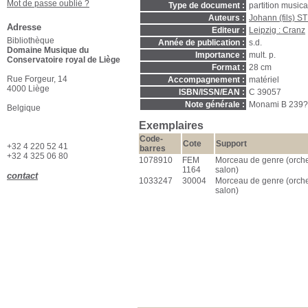
Mot de passe oublié ?
Type de document :
partition music
Auteurs :
Johann (fils) 
Adresse
Editeur :
Leipzig : Cranz
Bibliothèque
Année de publication :
s.d.
Domaine Musique du
Importance :
mult. p.
Conservatoire royal de Liège
Format :
28 cm
Rue Forgeur, 14
Accompagnement :
matériel
4000 Liège
ISBN/ISSN/EAN :
C 39057
Note générale :
Monami B 239? 
Belgique
Exemplaires
Code-
Cote
Support
+32 4 220 52 41
barres
+32 4 325 06 80
1078910
FEM
Morceau de genre (orche
1164
salon)
contact
1033247
30004
Morceau de genre (orche
salon)