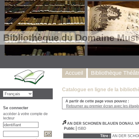
Bibliothèque du Domaine Musi
Accueil
Bibliothèque Théât
Catalogue en ligne de la biblio
A partir de cette page vous pouvez :
Retourner au premier écran avec les étagère
Se connecter
accéder à votre compte de
lecteur
AN DER SCHONEN BLAUEN DONAU. V
Public
ISBD
Titre :
AN DER SCHON