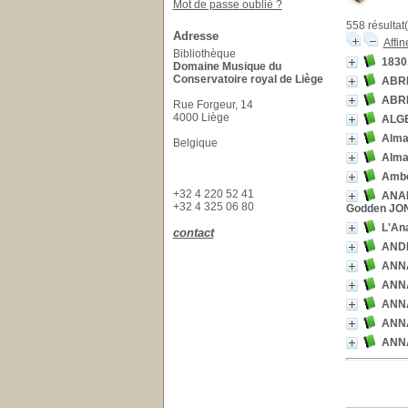
Mot de passe oublié ?
558 résultat(
Adresse
Affin
Bibliothèque
1830
Domaine Musique du
Conservatoire royal de Liège
ABRE
ABRE
Rue Forgeur, 14
4000 Liège
ALG
Alman
Belgique
Alma
Amber
+32 4 220 52 41
ANAL
+32 4 325 06 80
Godden JO
L'Ana
contact
ANDR
ANN
ANN
ANN
ANN
ANN