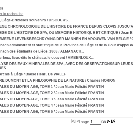
s)
er la recherche
, Liège-Bruxelles souvenirs
/ DISCOURS...
GE CHRONOLOGIQUE DE L'HISTOIRE DE FRANCE DEPUIS CLOVIS JUSQU'A 
GE DE L'HISTOIRE DE SPA, OU MEMOIRE HISTORIQUE ET CRITIQUE
/ Jean 
EMEENE LEVENSBESCHRYVING DER MANNEN EN VROUWEN VAN BELGIE
/ 
ach administratif et statistique de la Province de Liège et de la Cour d'appel d
nach des étudiants de Liège. 1868
/ ALMANACH...
loux, lieux-dits le château, le couvent
/ AMBERLOUX...
YSE DES EAUX MINERALES DE SPA, AVEC DES OBSERVATIONSSUR LEURS
NES
rchie à Liège
/ Blaise Henri, De WALEF
E DUMONT ET LA PHILOSOPHIE DE LA NATURE
/ Charles HORION
ALES DU MOYEN-AGE, TOME 1
/ Jean Marie Félicité FRANTIN
ALES DU MOYEN-AGE, TOME 2
/ Jean Marie Félicité FRANTIN
ALES DU MOYEN-AGE, TOME 3
/ Jean Marie Félicité FRANTIN
ALES DU MOYEN-AGE, TOME 4
/ Jean Marie Félicité FRANTIN
ALES DU MOYEN-AGE, TOME 5
/ Jean Marie Félicité FRANTIN
page
/38