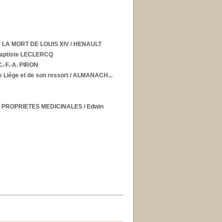
LA MORT DE LOUIS XIV
/ HENAULT
Baptiste LECLERCQ
C.-F.-A. PIRON
e Liège et de son ressort
/ ALMANACH...
 PROPRIETES MEDICINALES
/ Edwin