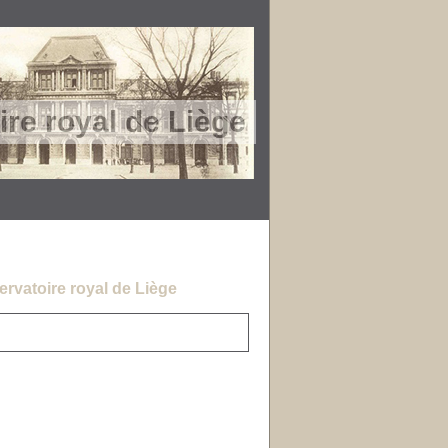
re royal de Liège
rvatoire royal de Liège