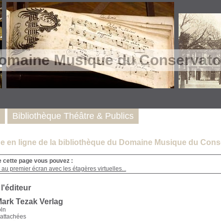
omaine Musique du Conservatoi
Bibliothèque Théâtre & Publics
e en ligne de la bibliothèque du Domaine Musique du Conse
e cette page vous pouvez :
au premier écran avec les étagères virtuelles...
 l'éditeur
Mark Tezak Verlag
öln
rattachées