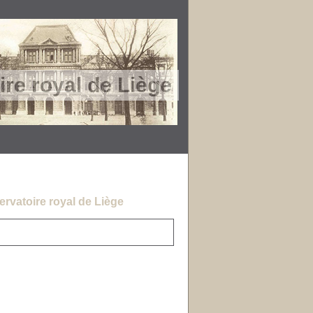
re royal de Liège
rvatoire royal de Liège