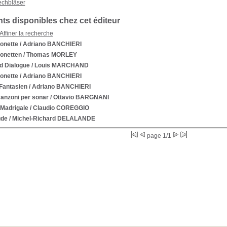
echbläser
s disponibles chez cet éditeur
Affiner la recherche
onette
/ Adriano BANCHIERI
onetten
/ Thomas MORLEY
d Dialogue
/ Louis MARCHAND
onette
/ Adriano BANCHIERI
 Fantasien
/ Adriano BANCHIERI
Canzoni per sonar
/ Ottavio BARGNANI
 Madrigale
/ Claudio COREGGIO
ude
/ Michel-Richard DELALANDE
page 1/1