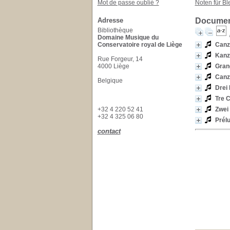
Mot de passe oublié ?
Noten für Bl
Adresse
Document
Bibliothèque
Domaine Musique du
Conservatoire royal de Liège
Canz
Kanz
Rue Forgeur, 14
4000 Liège
Gran
Canz
Belgique
Drei
Tre 
+32 4 220 52 41
Zwei
+32 4 325 06 80
Prél
contact