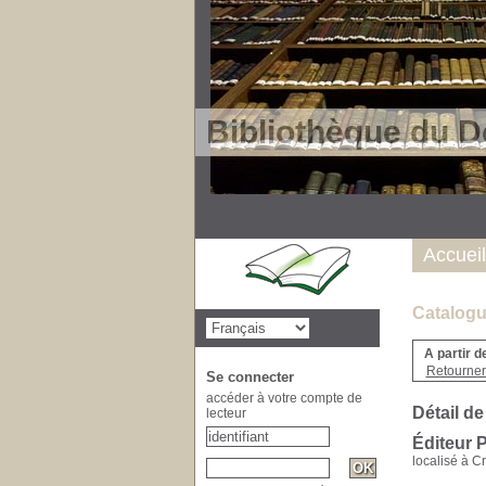
Bibliothèque du D
Accueil
Catalogu
A partir d
Retourner 
Se connecter
accéder à votre compte de
Détail de
lecteur
Éditeur 
localisé à C