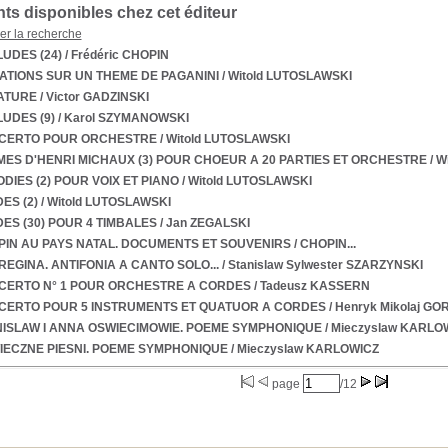
s disponibles chez cet éditeur
ner la recherche
UDES (24)
/ Frédéric CHOPIN
ATIONS SUR UN THEME DE PAGANINI
/ Witold LUTOSLAWSKI
ATURE
/ Victor GADZINSKI
UDES (9)
/ Karol SZYMANOWSKI
CERTO POUR ORCHESTRE
/ Witold LUTOSLAWSKI
ES D'HENRI MICHAUX (3) POUR CHOEUR A 20 PARTIES ET ORCHESTRE
/ W
DIES (2) POUR VOIX ET PIANO
/ Witold LUTOSLAWSKI
ES (2)
/ Witold LUTOSLAWSKI
ES (30) POUR 4 TIMBALES
/ Jan ZEGALSKI
IN AU PAYS NATAL. DOCUMENTS ET SOUVENIRS
/ CHOPIN...
REGINA. ANTIFONIA A CANTO SOLO...
/ Stanislaw Sylwester SZARZYNSKI
CERTO N° 1 POUR ORCHESTRE A CORDES
/ Tadeusz KASSERN
CERTO POUR 5 INSTRUMENTS ET QUATUOR A CORDES
/ Henryk Mikolaj GO
ISLAW I ANNA OSWIECIMOWIE. POEME SYMPHONIQUE
/ Mieczyslaw KARLO
ECZNE PIESNI. POEME SYMPHONIQUE
/ Mieczyslaw KARLOWICZ
page
/12