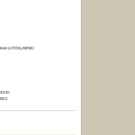
itold LUTOSLAWSKI
RECKI
WICZ