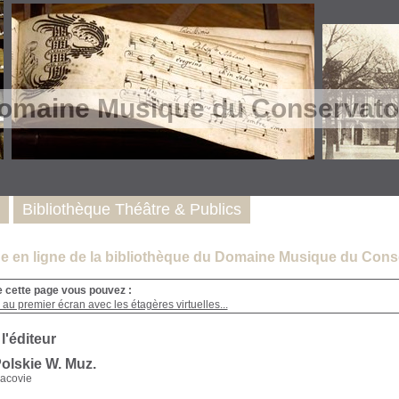
omaine Musique du Conservatoi
Bibliothèque Théâtre & Publics
e en ligne de la bibliothèque du Domaine Musique du Conse
e cette page vous pouvez :
au premier écran avec les étagères virtuelles...
 l'éditeur
Polskie W. Muz.
racovie