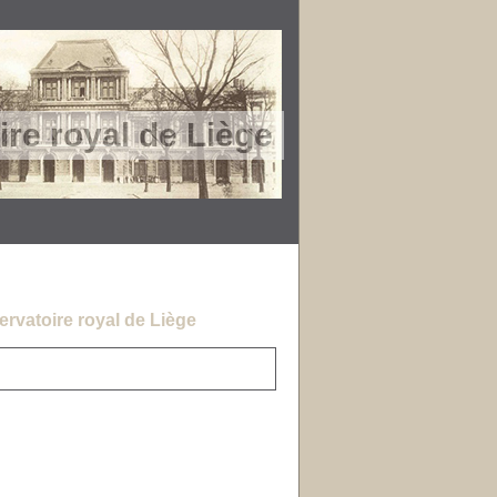
re royal de Liège
rvatoire royal de Liège