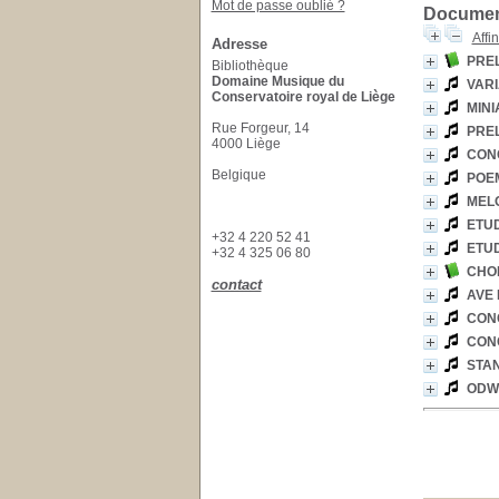
Mot de passe oublié ?
Document
Affi
Adresse
PREL
Bibliothèque
Domaine Musique du
VARI
Conservatoire royal de Liège
MINI
Rue Forgeur, 14
PREL
4000 Liège
CON
Belgique
POEM
MELO
ETUD
+32 4 220 52 41
ETUD
+32 4 325 06 80
CHOP
contact
AVE 
CON
CON
STAN
ODWI