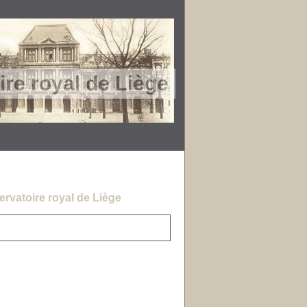
re royal de Liège
rvatoire royal de Liège