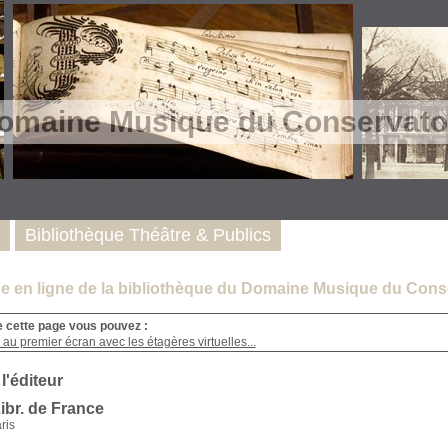
omaine Musique du Conservatoi
Bibliothèque Théâtre & Publics
e en ligne de la bibliothèque du Domaine Musique du Conse
e cette page vous pouvez :
au premier écran avec les étagères virtuelles...
 l'éditeur
ibr. de France
ris