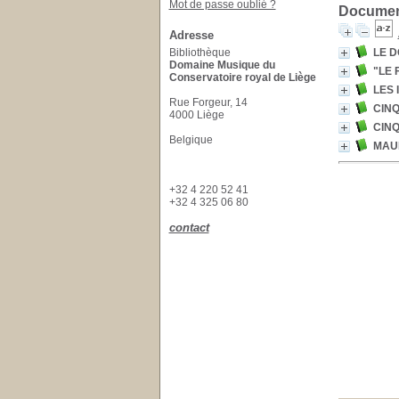
Mot de passe oublié ?
Document
Adresse
Bibliothèque
LE 
Domaine Musique du
"LE 
Conservatoire royal de Liège
LES 
Rue Forgeur, 14
CINQ
4000 Liège
CINQ
Belgique
MAU
+32 4 220 52 41
+32 4 325 06 80
contact