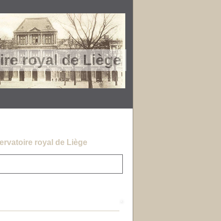
re royal de Liège
rvatoire royal de Liège