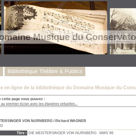
omaine Musique du Conservatoi
Bibliothèque Théâtre & Publics
e en ligne de la bibliothèque du Domaine Musique du Conse
e cette page vous pouvez :
au premier écran avec les étagères virtuelles...
STERSINGER VON NURNBERG
/ Richard WAGNER
BD
Titre :
DIE MEISTERSINGER VON NURNBERG : WWV 96