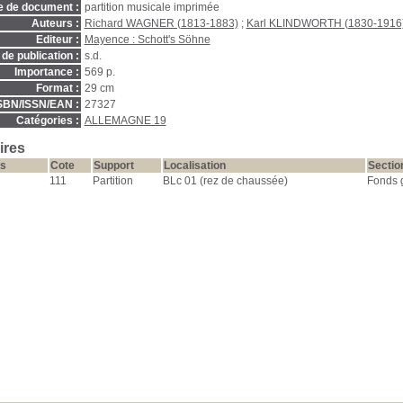
e de document :
partition musicale imprimée
Auteurs :
Richard WAGNER (1813-1883)
;
Karl KLINDWORTH (1830-1916
Editeur :
Mayence : Schott's Söhne
de publication :
s.d.
Importance :
569 p.
Format :
29 cm
SBN/ISSN/EAN :
27327
Catégories :
ALLEMAGNE 19
ires
s
Cote
Support
Localisation
Sectio
111
Partition
BLc 01 (rez de chaussée)
Fonds g