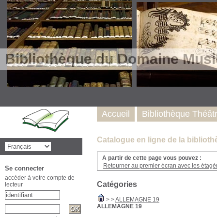
Bibliothèque du Domaine Musi
Accueil
Bibliothèque Théât
Catalogue en ligne de la biblio
A partir de cette page vous pouvez :
Retourner au premier écran avec les étagère
Se connecter
accéder à votre compte de
Catégories
lecteur
>
>
ALLEMAGNE 19
ALLEMAGNE 19