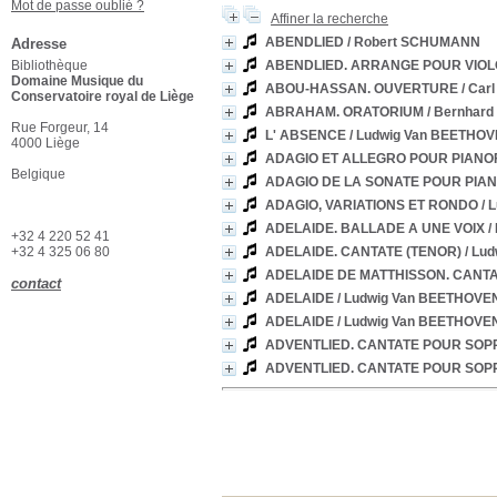
Mot de passe oublié ?
Affiner la recherche
ABENDLIED
/ Robert SCHUMANN
Adresse
Bibliothèque
ABENDLIED. ARRANGE POUR VIOLO
Domaine Musique du
ABOU-HASSAN. OUVERTURE
/ Car
Conservatoire royal de Liège
ABRAHAM. ORATORIUM
/ Bernhar
Rue Forgeur, 14
L' ABSENCE
/ Ludwig Van BEETHO
4000 Liège
ADAGIO ET ALLEGRO POUR PIANO
Belgique
ADAGIO DE LA SONATE POUR PIAN
ADAGIO, VARIATIONS ET RONDO
/ 
ADELAIDE. BALLADE A UNE VOIX
/
+32 4 220 52 41
+32 4 325 06 80
ADELAIDE. CANTATE (TENOR)
/ Lu
ADELAIDE DE MATTHISSON. CAN
contact
ADELAIDE
/ Ludwig Van BEETHOVE
ADELAIDE
/ Ludwig Van BEETHOVE
ADVENTLIED. CANTATE POUR SOP
ADVENTLIED. CANTATE POUR SOP