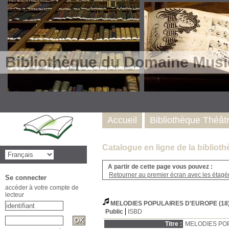
Bibliothèque du Domaine Musi
Accueil
Bibliothèque Théât
Catalogue en ligne de la biblio
A partir de cette page vous pouvez :
Retourner au premier écran avec les étagère
Se connecter
accéder à votre compte de
lecteur
MELODIES POPULAIRES D'EUROPE (18)
Public
ISBD
Titre :
MELODIES POP