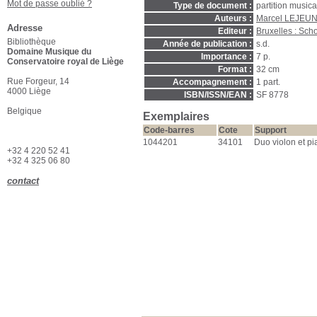
Mot de passe oublié ?
Type de document :
partition music
Auteurs :
Marcel LEJEUN
Adresse
Editeur :
Bruxelles : Scho
Bibliothèque
Année de publication :
s.d.
Domaine Musique du
Importance :
7 p.
Conservatoire royal de Liège
Format :
32 cm
Rue Forgeur, 14
Accompagnement :
1 part.
4000 Liège
ISBN/ISSN/EAN :
SF 8778
Belgique
Exemplaires
Code-barres
Cote
Support
1044201
34101
Duo violon et p
+32 4 220 52 41
+32 4 325 06 80
contact