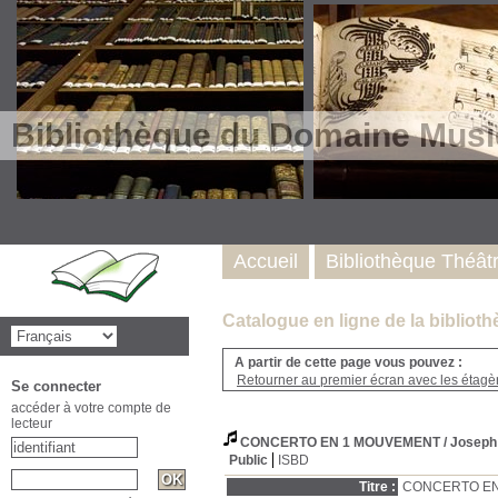
Bibliothèque du Domaine Musi
Accueil
Bibliothèque Théât
Catalogue en ligne de la biblio
A partir de cette page vous pouvez :
Retourner au premier écran avec les étagère
Se connecter
accéder à votre compte de
lecteur
CONCERTO EN 1 MOUVEMENT
/ Josep
Public
ISBD
Titre :
CONCERTO EN 