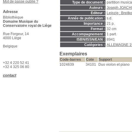
Mot de passe oublié ?
Type de document :
partition music
Auteurs :
Joseph JOACHI
Adresse
Editeur :
Leipzig : Breitk
Bibliothèque
Année de publication :
s.d.
Domaine Musique du
Importance :
21 p.
Conservatoire royal de Liège
Format :
32 cm
Rue Forgeur, 14
Accompagnement :
1 part.
4000 Liège
ISBN/ISSN/EAN :
8941
Catégories :
ALLEMAGNE 1
Belgique
Exemplaires
Code-barres
Cote
Support
+32 4 220 52 41
1024639
34101
Duo violon et piano
+32 4 325 06 80
contact