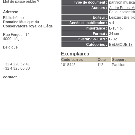
Mot de passe oublié ?
Type de document :
partition music
Auteurs :
André Ernest 
Adresse
Editeur scientif
Editeur :
Leipzig : Breitk
Bibliothèque
Domaine Musique du
Année de publication :
s.d.
Conservatoire royal de Liège
Importance :
L-184 p.
Format :
34 cm
Rue Forgeur, 14
4000 Liège
ISBN/ISSN/EAN :
G 32
Catégories :
BELGIQUE 18
Belgique
Exemplaires
Code-barres
Cote
Support
+32 4 220 52 41
1018445
112
Partition
+32 4 325 06 80
contact