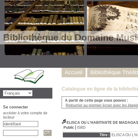
Bibliothèque du Domaine Musi
Accueil
Bibliothèque Théât
Catalogue en ligne de la biblio
A partir de cette page vous pouvez :
Retourner au premier écran avec les étagère
Se connecter
accéder à votre compte de
lecteur
ELISCA OU L'HABITANTE DE MADAGAS
Public
ISBD
Titre :
ELISCA OU L'