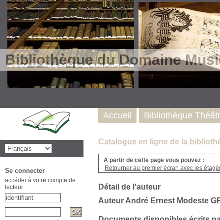
Bibliothèque du Domaine Musi
Accueil
Bibliothèque Théât
Catalogue en ligne de la biblio
A partir de cette page vous pouvez :
Retourner au premier écran avec les étagère
Se connecter
accéder à votre compte de
Détail de l'auteur
lecteur
Auteur André Ernest Modeste G
Documents disponibles écrits pa