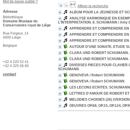
Mot de passe oublié ?
Affiner la recherche
Adresse
ALBUM POUR LA JEUNESSE ET SC
Bibliothèque
ANALYSE HARMONIQUE EN EXEMPL
Domaine Musique du
L'INTERPRETATION. 8. SCHUMANN
/ Amy
Conservatoire royal de Liège
APPRENDRE ET COMPRENDRE EN 
Rue Forgeur, 14
APPRENDRE ET COMPRENDRE EN 
4000 Liège
APPRENDRE ET COMPRENDRE EN 
Belgique
AUTOUR D'UNE SONATE. ETUDE S
CLARA UND ROBERT SCHUMANN. B
CLARA UND ROBERT SCHUMANN. B
+32 4 220 52 41
DIVERSES PIECES POUR CLAVIER OP.32,
+32 4 325 06 80
SCHUMANN
contact
GENOVEVA
/ Robert SCHUMANN
GENOVEVA
/ Robert SCHUMANN
LES LECONS ECRITES. SCHUMANN
LETTRES D'AMOUR DE ROBERT E
MELODIES CHOISIES (26) (VERSIO
OEUVRES OP.68, OP.15, OP.124, OP.99