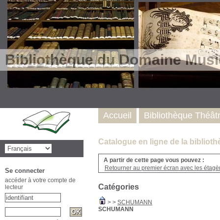
Bibliothèque du Domaine Musi
Accueil
Bibliothèque Théât
Catalogue en ligne de la biblio
A partir de cette page vous pouvez :
Retourner au premier écran avec les étagère
Se connecter
accéder à votre compte de
Catégories
lecteur
>
>
SCHUMANN
SCHUMANN