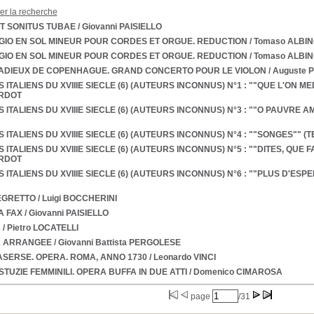
ner la recherche
T SONITUS TUBAE
/ Giovanni PAISIELLO
IO EN SOL MINEUR POUR CORDES ET ORGUE. REDUCTION
/ Tomaso ALBIN
IO EN SOL MINEUR POUR CORDES ET ORGUE. REDUCTION
/ Tomaso ALBIN
 ADIEUX DE COPENHAGUE. GRAND CONCERTO POUR LE VIOLON
/ Auguste 
S ITALIENS DU XVIIIE SIECLE (6) (AUTEURS INCONNUS) N°1 : ""QUE L'ON 
ARDOT
S ITALIENS DU XVIIIE SIECLE (6) (AUTEURS INCONNUS) N°3 : ""O PAUVRE
S ITALIENS DU XVIIIE SIECLE (6) (AUTEURS INCONNUS) N°4 : ""SONGES"" 
S ITALIENS DU XVIIIE SIECLE (6) (AUTEURS INCONNUS) N°5 : ""DITES, QUE F
ARDOT
S ITALIENS DU XVIIIE SIECLE (6) (AUTEURS INCONNUS) N°6 : ""PLUS D'E
EGRETTO
/ Luigi BOCCHERINI
A FAX
/ Giovanni PAISIELLO
A
/ Pietro LOCATELLI
A ARRANGEE
/ Giovanni Battista PERGOLESE
SERSE. OPERA. ROMA, ANNO 1730
/ Leonardo VINCI
STUZIE FEMMINILI. OPERA BUFFA IN DUE ATTI
/ Domenico CIMAROSA
page
/31