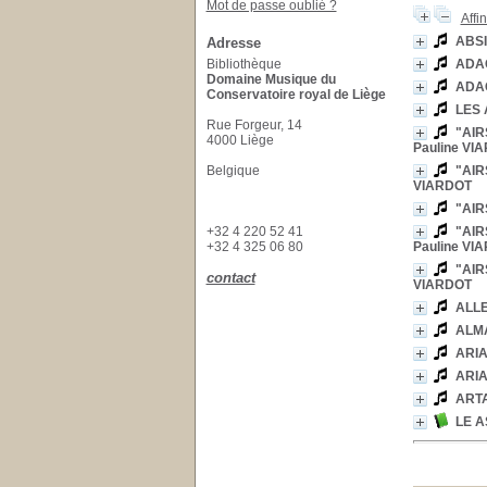
Mot de passe oublié ?
Affi
ABSI
Adresse
Bibliothèque
ADAG
Domaine Musique du
ADAG
Conservatoire royal de Liège
LES
Rue Forgeur, 14
"AIR
4000 Liège
Pauline VI
Belgique
"AIR
VIARDOT
"AIR
+32 4 220 52 41
"AIR
+32 4 325 06 80
Pauline VI
"AIR
contact
VIARDOT
ALL
ALM
ARI
ARI
ARTA
LE A