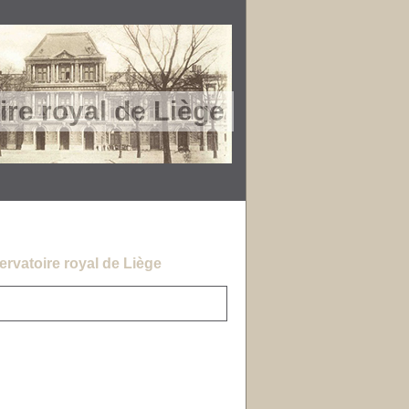
re royal de Liège
rvatoire royal de Liège