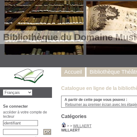
Bibliothèque du Domaine Musi
Accueil
Bibliothèque Théât
Catalogue en ligne de la biblio
A partir de cette page vous pouvez :
Retourner au premier écran avec les étagère
Se connecter
accéder à votre compte de
Catégories
lecteur
>
>
WILLAERT
WILLAERT