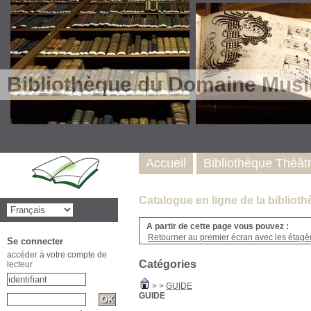
Bibliothèque du Domaine Musi
Accueil
Bibliothèque Théât
Catalogue en ligne de la biblio
A partir de cette page vous pouvez :
Retourner au premier écran avec les étagère
Se connecter
accéder à votre compte de
Catégories
lecteur
>
>
GUIDE
GUIDE