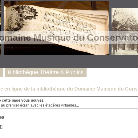
omaine Musique du Conservatoi
Bibliothèque Théâtre & Publics
e en ligne de la bibliothèque du Domaine Musique du Conse
e cette page vous pouvez :
au premier écran avec les étagères virtuelles...
es
TI