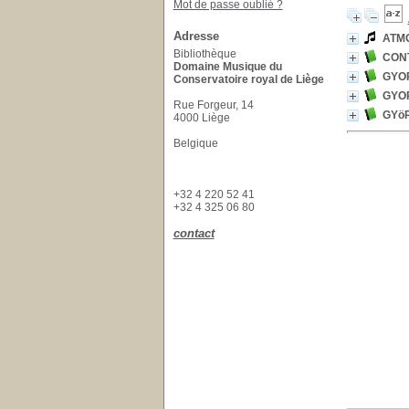
Mot de passe oublié ?
Adresse
ATM
Bibliothèque
CON
Domaine Musique du
GYOR
Conservatoire royal de Liège
GYOR
Rue Forgeur, 14
GYöR
4000 Liège
Belgique
+32 4 220 52 41
+32 4 325 06 80
contact