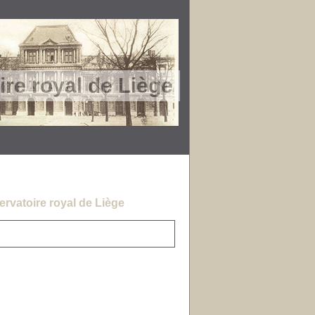
re royal de Liège
rvatoire royal de Liège