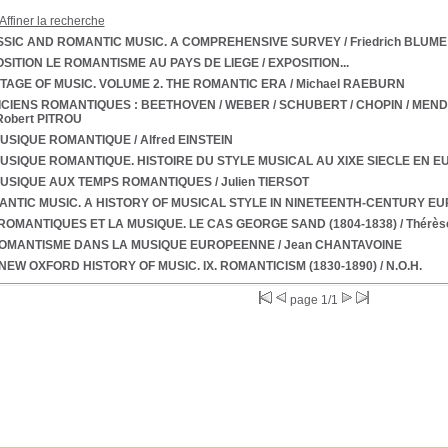
Affiner la recherche
SSIC AND ROMANTIC MUSIC. A COMPREHENSIVE SURVEY
/ Friedrich BLUME
SITION LE ROMANTISME AU PAYS DE LIEGE
/ EXPOSITION...
TAGE OF MUSIC. VOLUME 2. THE ROMANTIC ERA
/ Michael RAEBURN
CIENS ROMANTIQUES : BEETHOVEN / WEBER / SCHUBERT / CHOPIN / MENDE
Robert PITROU
MUSIQUE ROMANTIQUE
/ Alfred EINSTEIN
USIQUE ROMANTIQUE. HISTOIRE DU STYLE MUSICAL AU XIXE SIECLE EN 
MUSIQUE AUX TEMPS ROMANTIQUES
/ Julien TIERSOT
NTIC MUSIC. A HISTORY OF MUSICAL STYLE IN NINETEENTH-CENTURY E
ROMANTIQUES ET LA MUSIQUE. LE CAS GEORGE SAND (1804-1838)
/ Thérè
ROMANTISME DANS LA MUSIQUE EUROPEENNE
/ Jean CHANTAVOINE
NEW OXFORD HISTORY OF MUSIC. IX. ROMANTICISM (1830-1890)
/ N.O.H.
page 1/1