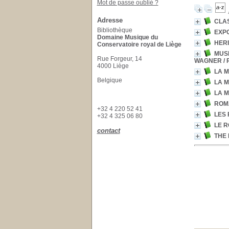
Mot de passe oublié ?
Adresse
CLA
Bibliothèque
EXPO
Domaine Musique du
HERI
Conservatoire royal de Liège
MUSI
Rue Forgeur, 14
WAGNER
/ 
4000 Liège
LA 
Belgique
LA M
LA 
ROMA
+32 4 220 52 41
LES 
+32 4 325 06 80
LE 
contact
THE 