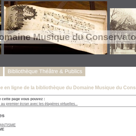
omaine Musique du Conservatoi
Bibliothèque Théâtre & Publics
e en ligne de la bibliothèque du Domaine Musique du Conse
e cette page vous pouvez :
au premier écran avec les étagères virtuelles...
es
ANTISME
ME