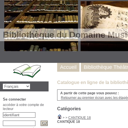
Bibliothèque du Domaine Musi
Accueil
Bibliothèque Théât
Catalogue en ligne de la biblio
A partir de cette page vous pouvez :
Retourner au premier écran avec les étagère
Se connecter
accéder à votre compte de
Catégories
lecteur
>
>
CANTIQUE 18
CANTIQUE 18