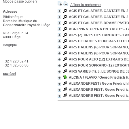
Mot de passe oublié ?
Affiner la recherche
ACIS ET GALATHEE. CANTATE EN 2
Adresse
Bibliothèque
ACIS ET GALATHEE. CANTATE EN 2
Domaine Musique du
ACIS ET GALATHEE. DRAME PASTOR
Conservatoire royal de Liège
AGRIPPINA. OPERA EN 3 ACTES
/ 
Rue Forgeur, 14
AIRS (2) TIRES DES CANTATES
/ Ge
4000 Liège
AIRS DETACHES D'OPERAS OU D'
Belgique
AIRS ITALIENS (6) POUR SOPRANO,
AIRS ITALIENS (6) POUR SOPRANO,
AIRS POUR ALTO (12) EXTRAITS D
+32 4 220 52 41
+32 4 325 06 80
AIRS POUR SOPRANO (12) EXTRAI
AIRS VARIES (4). 3. LE SONGE DE
contact
ALCINA / FLAVIO
/ Georg Friedrich
ALEXANDERFEST
/ Georg Friedric
ALEXANDERS FEST
/ Georg Friedr
ALEXANDERS FEST
/ Georg Friedr