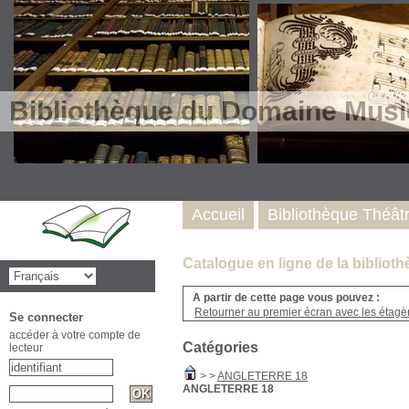
Bibliothèque du Domaine Musi
Accueil
Bibliothèque Théât
Catalogue en ligne de la biblio
A partir de cette page vous pouvez :
Retourner au premier écran avec les étagère
Se connecter
accéder à votre compte de
Catégories
lecteur
>
>
ANGLETERRE 18
ANGLETERRE 18