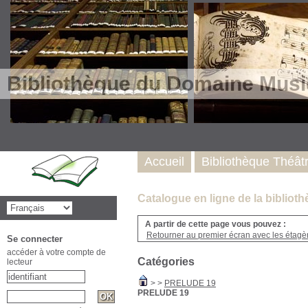
Bibliothèque du Domaine Musi
Accueil
Bibliothèque Théât
Catalogue en ligne de la biblio
A partir de cette page vous pouvez :
Retourner au premier écran avec les étagère
Se connecter
accéder à votre compte de
Catégories
lecteur
>
>
PRELUDE 19
PRELUDE 19