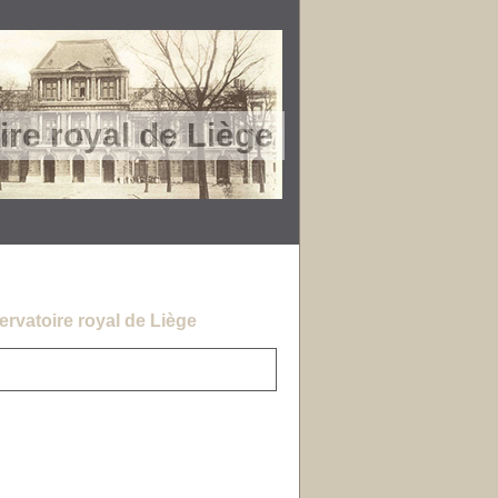
re royal de Liège
rvatoire royal de Liège