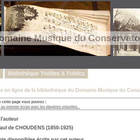
omaine Musique du Conservatoi
Bibliothèque Théâtre & Publics
e en ligne de la bibliothèque du Domaine Musique du Conse
e cette page vous pouvez :
au premier écran avec les étagères virtuelles...
 l'auteur
Paul de CHOUDENS (1850-1925)
s disponibles écrits par cet auteur