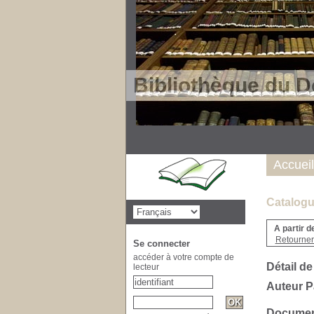
Bibliothèque du D
Accueil
Catalogu
A partir d
Retourner 
Se connecter
accéder à votre compte de
Détail de
lecteur
Auteur 
Document