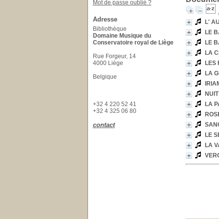
Mot de passe oublié ?
Adresse
L' A
Bibliothèque
LE B
Domaine Musique du
Conservatoire royal de Liège
LE B
LA 
Rue Forgeur, 14
4000 Liège
LES 
LA G
Belgique
IRIA
NUIT
+32 4 220 52 41
LA P
+32 4 325 06 80
ROS
contact
SANG
LE S
LA V
VERC