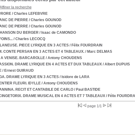
Affiner la recherche
URORE
/ Charles LEFEBVRE
ANC DE PIERRE
/ Charles GOUNOD
ANC DE PIERRE
/ Charles GOUNOD
CHANSON DU BERGER
/ Isaac de CAMONDO
FOINS...
/ Charles LECOCQ
LANEUSE. PIECE LYRIQUE EN 3 ACTES
/ Félix FOURDRAIN
M. CONTE PERSAN EN 3 ACTES ET 4 TABLEAUX.
/ Marc DELMAS
 A VENISE. BARCAROLLE
/ Antony CHOUDENS
ASSION. DRAME LYRIQUE EN 4 ACTES ET DUX TABLEAUX
/ Albert DUPUIS
E
/ Ernest GUIRAUD
A. DRAME LYRIQUE EN 3 ACTES
/ Isidore de LARA
ENTIER FLEURI. IDYLLE
/ Antony CHOUDENS
ANNINA. RECIT ET CANTABILE DE CARLO
/ Paul BASTIDE
INGETORIX. DRAME MUSICAL EN 4 ACTES ET 7 TABLEAUX
/ Félix FOURDRA
page 1/1