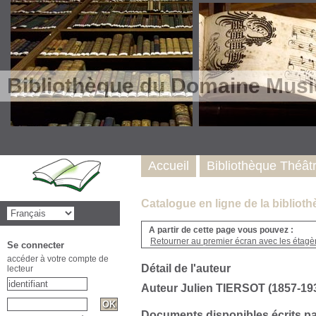
Bibliothèque du Domaine Musi
Accueil
Bibliothèque Théât
Catalogue en ligne de la biblio
A partir de cette page vous pouvez :
Retourner au premier écran avec les étagère
Se connecter
accéder à votre compte de
Détail de l'auteur
lecteur
Auteur Julien TIERSOT (1857-19
Documents disponibles écrits pa