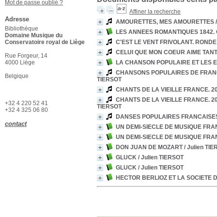
Mot de passe oublié ?
Affiner la recherche
Adresse
AMOURETTES, MES AMOURETTES
Bibliothèque
LES ANNEES ROMANTIQUES 1842
Domaine Musique du
Conservatoire royal de Liège
C'EST LE VENT FRIVOLANT. ROND
CELUI QUE MON COEUR AIME TAN
Rue Forgeur, 14
4000 Liège
LA CHANSON POPULAIRE ET LES 
CHANSONS POPULAIRES DE FRANC
Belgique
TIERSOT
CHANTS DE LA VIEILLE FRANCE. 2
CHANTS DE LA VIEILLE FRANCE. 2
+32 4 220 52 41
TIERSOT
+32 4 325 06 80
DANSES POPULAIRES FRANCAISE
contact
UN DEMI-SIECLE DE MUSIQUE FRA
UN DEMI-SIECLE DE MUSIQUE FRA
DON JUAN DE MOZART
/ Julien TI
GLUCK
/ Julien TIERSOT
GLUCK
/ Julien TIERSOT
HECTOR BERLIOZ ET LA SOCIETE 