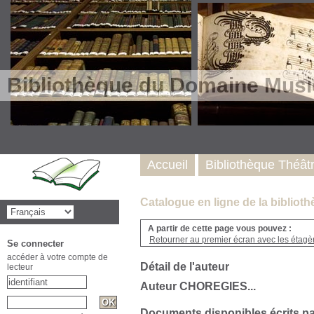
Bibliothèque du Domaine Musi
Accueil
Bibliothèque Théât
Catalogue en ligne de la biblio
A partir de cette page vous pouvez :
Retourner au premier écran avec les étagère
Se connecter
accéder à votre compte de
Détail de l'auteur
lecteur
Auteur CHOREGIES...
Documents disponibles écrits pa