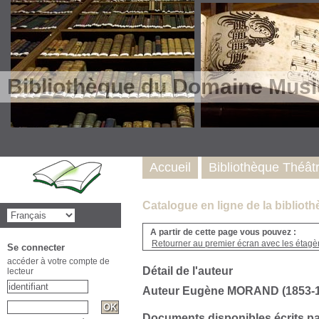
Bibliothèque du Domaine Musi
Accueil
Bibliothèque Théât
Catalogue en ligne de la biblio
A partir de cette page vous pouvez :
Retourner au premier écran avec les étagère
Se connecter
accéder à votre compte de
Détail de l'auteur
lecteur
Auteur Eugène MORAND (1853-1
Documents disponibles écrits pa