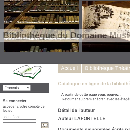
Bibliothèque du Domaine Musi
Accueil
Bibliothèque Théât
Catalogue en ligne de la biblio
A partir de cette page vous pouvez :
Retourner au premier écran avec les étagère
Se connecter
accéder à votre compte de
Détail de l'auteur
lecteur
Auteur LAFORTELLE
Documents disponibles écrits pa