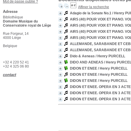
Mot de passe oublié ?
Affiner la recherche
Adresse
Adagio de la Sonate No.1
/ Henry P
Bibliothèque
AIRS (40) POUR VOIX ET PIANO. VOL
Domaine Musique du
Conservatoire royal de Liège
AIRS (40) POUR VOIX ET PIANO. VOL
AIRS (40) POUR VOIX ET PIANO. VOL
Rue Forgeur, 14
4000 Liège
AIRS (40) POUR VOIX ET PIANO. VOL
ALLEMANDE, SARABANDE ET CEBE
Belgique
ALLEMANDE, SARABANDE ET CEBE
Dido & Aeneas
/ Henry PURCELL
+32 4 220 52 41
DIDO AND AENEAS
/ Henry PURCE
+32 4 325 06 80
DIDON ET ENEE
/ Henry PURCELL
contact
DIDON ET ENEE
/ Henry PURCELL
DIDON ET ENEE
/ Henry PURCELL
DIDON ET ENEE. OPERA EN 3 ACT
DIDON ET ENEE. OPERA EN 3 ACT
DIDON ET ENEE. OPERA EN 3 ACT