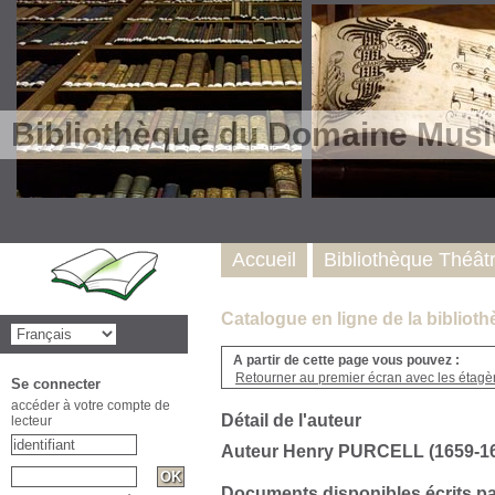
Bibliothèque du Domaine Musi
Accueil
Bibliothèque Théât
Catalogue en ligne de la biblio
A partir de cette page vous pouvez :
Retourner au premier écran avec les étagère
Se connecter
accéder à votre compte de
Détail de l'auteur
lecteur
Auteur Henry PURCELL (1659-1
Documents disponibles écrits pa