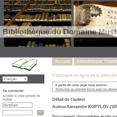
Bibliothèque du Domaine Musi
Accueil
Bibliothèque Théât
Catalogue en ligne de la biblio
A partir de cette page vous pouvez :
Retourner au premier écran avec les étagère
Se connecter
accéder à votre compte de
Détail de l'auteur
lecteur
Auteur Alexandre KOPYLOV (185
Documents disponibles écrits pa