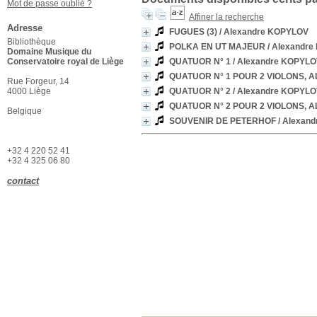
Mot de passe oublié ?
Affiner la recherche
Adresse
FUGUES (3)
/ Alexandre KOPYLOV
Bibliothèque
POLKA EN UT MAJEUR
/ Alexandr
Domaine Musique du
Conservatoire royal de Liège
QUATUOR N° 1
/ Alexandre KOPYL
QUATUOR N° 1 POUR 2 VIOLONS, A
Rue Forgeur, 14
4000 Liège
QUATUOR N° 2
/ Alexandre KOPYL
QUATUOR N° 2 POUR 2 VIOLONS, A
Belgique
SOUVENIR DE PETERHOF
/ Alexan
+32 4 220 52 41
+32 4 325 06 80
contact