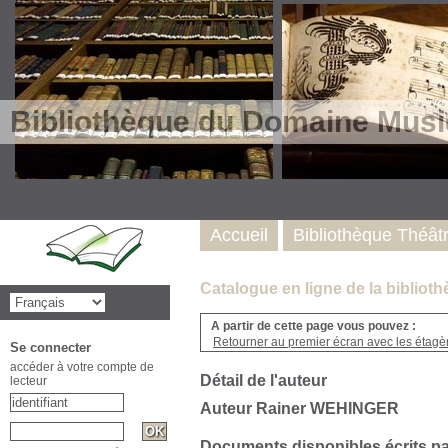
Bibliothèque du Domaine Musi
Accueil
Bibliothèque Théât
Catalogue en ligne de la biblio
A partir de cette page vous pouvez :
Retourner au premier écran avec les étagère
Se connecter
accéder à votre compte de
Détail de l'auteur
lecteur
Auteur Rainer WEHINGER
Documents disponibles écrits pa