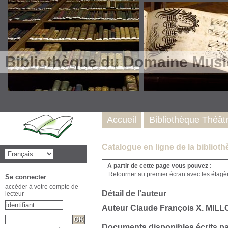
Bibliothèque du Domaine Musi
Accueil
Bibliothèque Théât
Catalogue en ligne de la biblio
A partir de cette page vous pouvez :
Retourner au premier écran avec les étagère
Se connecter
accéder à votre compte de
Détail de l'auteur
lecteur
Auteur Claude François X. MILL
Documents disponibles écrits pa