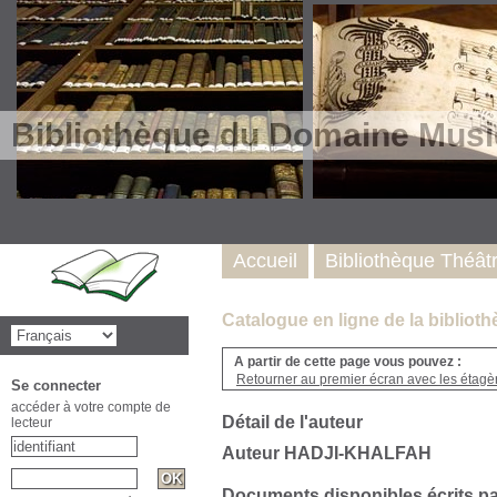
Bibliothèque du Domaine Musi
Accueil
Bibliothèque Théât
Catalogue en ligne de la biblio
A partir de cette page vous pouvez :
Retourner au premier écran avec les étagère
Se connecter
accéder à votre compte de
Détail de l'auteur
lecteur
Auteur HADJI-KHALFAH
Documents disponibles écrits pa