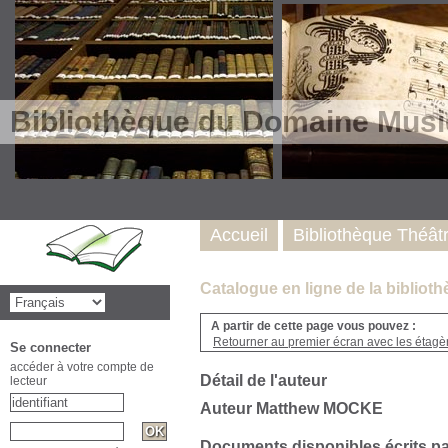
Bibliothèque du Domaine Musi
Accueil
Bibliothèque Théât
Catalogue en ligne de la biblio
A partir de cette page vous pouvez :
Retourner au premier écran avec les étagère
Se connecter
accéder à votre compte de
Détail de l'auteur
lecteur
Auteur Matthew MOCKE
Documents disponibles écrits pa