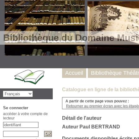
Bibliothèque du Domaine Musi
Accueil
Bibliothèque Théât
Catalogue en ligne de la biblio
A partir de cette page vous pouvez :
Retourner au premier écran avec les étagère
Se connecter
accéder à votre compte de
Détail de l'auteur
lecteur
Auteur Paul BERTRAND
Documents disponibles écrits pa