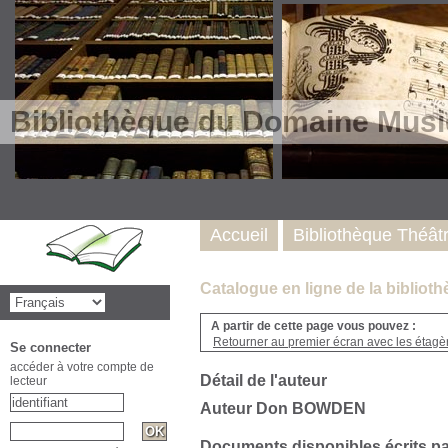
Bibliothèque du Domaine Musi
Accueil
Bibliothèque Théât
Catalogue en ligne de la biblio
A partir de cette page vous pouvez :
Retourner au premier écran avec les étagère
Se connecter
accéder à votre compte de
Détail de l'auteur
lecteur
Auteur Don BOWDEN
Documents disponibles écrits pa