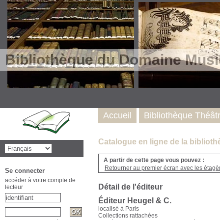
Bibliothèque du Domaine Musi
Accueil
Bibliothèque Théât
Catalogue en ligne de la biblio
A partir de cette page vous pouvez :
Retourner au premier écran avec les étagère
Se connecter
accéder à votre compte de
Détail de l'éditeur
lecteur
Éditeur Heugel & C.
localisé à Paris
Collections rattachées