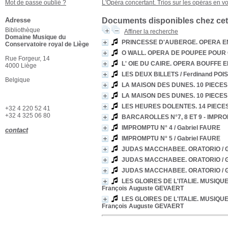
Mot de passe oublié ?
L'Opéra concertant. Trios sur les opéras en v
Adresse
Documents disponibles chez cet
Bibliothèque
Affiner la recherche
Domaine Musique du
PRINCESSE D'AUBERGE. OPERA EN
Conservatoire royal de Liège
O WALL. OPERA DE POUPEE POUR 
Rue Forgeur, 14
L' OIE DU CAIRE. OPERA BOUFFE 
4000 Liège
LES DEUX BILLETS
/ Ferdinand POI
Belgique
LA MAISON DES DUNES. 10 PIECES
LA MAISON DES DUNES. 10 PIECES
LES HEURES DOLENTES. 14 PIECE
+32 4 220 52 41
+32 4 325 06 80
BARCAROLLES N°7, 8 ET 9 - IMPROM
IMPROMPTU N° 4
/ Gabriel FAURE
contact
IMPROMPTU N° 5
/ Gabriel FAURE
JUDAS MACCHABEE. ORATORIO
/ 
JUDAS MACCHABEE. ORATORIO
/ 
JUDAS MACCHABEE. ORATORIO
/ 
LES GLOIRES DE L'ITALIE. MUSIQUE
François Auguste GEVAERT
LES GLOIRES DE L'ITALIE. MUSIQUE
François Auguste GEVAERT