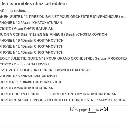
s disponibles chez cet éditeur
Affiner la recherche
NEH. SUITE N° 1 TIREE DU BALLET POUR ORCHESTRE SYMPHONIQUE
/ Ar
HONIE N° 2
/ Aram KHATCHATURIAN
CERTO
/ Aram KHATCHATURIAN
UOR A CORDES N°13 EN SIB MINEUR
/ Dimitri CHOSTAKOVITCH
HONIE N° 6
/ Dimitri CHOSTAKOVITCH
HONIE N° 1
/ Dimitri CHOSTAKOVITCH
HONIE N° 1
/ Dimitri CHOSTAKOVITCH
O ET JULIETTE. SUITE N° 2 POUR GRAND ORCHESTRE
/ Serguei PROKOFIE
CERTO
/ Dimitri KABALEWSKI
ERTURE DE COLAS BREUGNON
/ Dimitri KABALEWSKI
HONIE N° 5
/ Nikolaï MIASKOWSKI
CERTO N° 1
/ Dimitri CHOSTAKOVITCH
CERTO
/ Aram KHATCHATURIAN
CERTO POUR VIOLONCELLE ET ORCHESTRE
/ Aram KHATCHATURIAN
CERTO-RHAPSODIE POUR VIOLONCELLE ET ORCHESTRE
/ Aram KHATCHA
page
/4