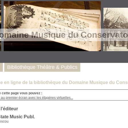
omaine Musique du Conservatoi
Bibliothèque Théâtre & Publics
e en ligne de la bibliothèque du Domaine Musique du Conse
e cette page vous pouvez :
au premier écran avec les étagères virtuelles...
 l'éditeur
tate Music Publ.
Moscou