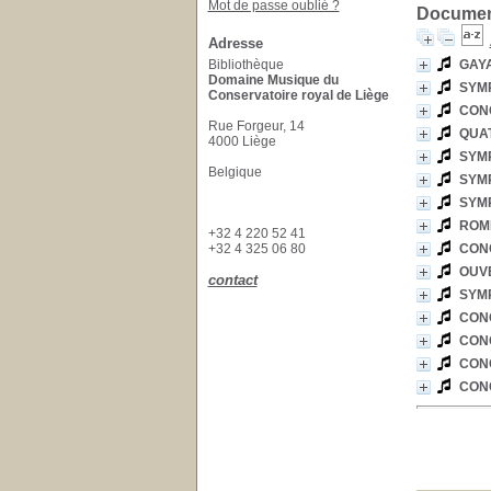
Mot de passe oublié ?
Document
Adresse
Bibliothèque
GAYA
Domaine Musique du
SYMP
Conservatoire royal de Liège
CON
Rue Forgeur, 14
QUAT
4000 Liège
SYMP
Belgique
SYMP
SYMP
ROME
+32 4 220 52 41
+32 4 325 06 80
CON
OUV
contact
SYMP
CON
CON
CON
CON