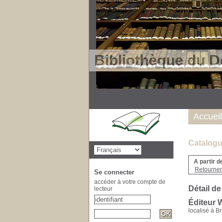
Bibliothèque du D
Accueil
Catalogu
A partir d
Retourner 
Se connecter
accéder à votre compte de
Détail de
lecteur
Éditeur 
localisé à B