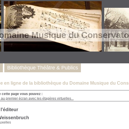
omaine Musique du Conservatoi
Bibliothèque Théâtre & Publics
e en ligne de la bibliothèque du Domaine Musique du Conse
e cette page vous pouvez :
au premier écran avec les étagères virtuelles...
 l'éditeur
Weissenbruch
ruxelles