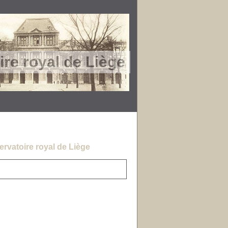
re royal de Liège
rvatoire royal de Liège