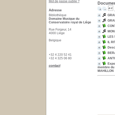
Mot de passe oublié ?
Document
Adresse
Bibliothèque
GRAM
Domaine Musique du
GRAM
Conservatoire royal de Liège
CONT
Rue Forgeur, 14
MON 
4000 Liège
LES
Belgique
IL R
Descr
BER
+32 4 220 52 41
+32 4 325 06 80
ANT
Expos
contact
membre du j
MAHILLON