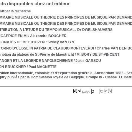
s disponibles chez cet éditeur
Affiner la recherche
MAIRE MUSICALE OU THEORIE DES PRINCIPES DE MUSIQUE PAR DEMAN
MAIRE MUSICALE OU THEORIE DES PRINCIPES DE MUSIQUE PAR DEMAN
RIBUTION A L'ETUDE DU TEMPO MUSICAL
/ Dr DWELSHAUVERS
CAPRICE EN MI
/ Alexandre BOUCHER
 SONATES DE BEETHOVEN
/ Sidney VANTYN
ITORNO D'ULISSE IN PATRIA DE CLAUDIO MONTEVERDI
/ Charles VAN DEN 
iption du plateau de St-Pierre de Maestricht
/ M. BORY DE ST-VINCENT
ANGER ET LA LEGENDE NAPOLEONIENNE
/ Jules GARSOU
ON BRUCKNER
/ Paul MAGNETTE
ition internationale, coloniale et d'exportation générale. Amsterdam 1883 - S
ury publiés par la Commission royale de Belgique. Groupe IV - Classe 33. Ins
page
/2