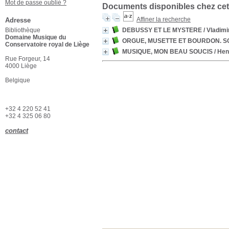
Mot de passe oublié ?
Documents disponibles chez cet
Affiner la recherche
Adresse
Bibliothèque
DEBUSSY ET LE MYSTERE
/ Vladim
Domaine Musique du
ORGUE, MUSETTE ET BOURDON. S
Conservatoire royal de Liège
MUSIQUE, MON BEAU SOUCIS
/ He
Rue Forgeur, 14
4000 Liège
Belgique
+32 4 220 52 41
+32 4 325 06 80
contact