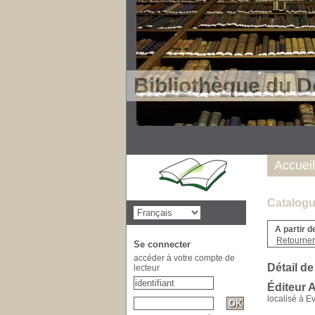
Bibliothèque du D
Accueil
Catalogu
A partir d
Retourner 
Se connecter
accéder à votre compte de
Détail de
lecteur
Éditeur A
localisé à E