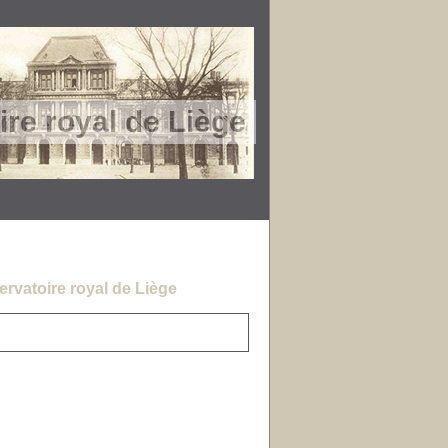
re royal de Liège
rvatoire royal de Liège