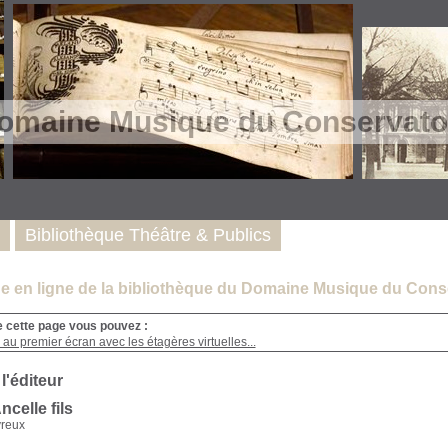
omaine Musique du Conservatoi
Bibliothèque Théâtre & Publics
e en ligne de la bibliothèque du Domaine Musique du Conse
e cette page vous pouvez :
au premier écran avec les étagères virtuelles...
 l'éditeur
ncelle fils
vreux