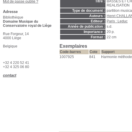
Titre :
BASSES ET CH
Mot de passe oublié ?
REALISATION
Type de document :
partition music
Adresse
Auteurs :
Henri CHALLAN
Bibliothèque
Editeur :
Paris : Leduc
Domaine Musique du
Conservatoire royal de Liège
Année de publication :
s.d.
Importance :
20 p.
Rue Forgeur, 14
Format :
22 cm
4000 Liège
Exemplaires
Belgique
Code-barres
Cote
Support
1007925
841
Harmonie méthode /
+32 4 220 52 41
+32 4 325 06 80
contact