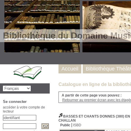
Bibliothèque du Domaine Musi
Accueil
Bibliothèque Théât
Catalogue en ligne de la biblio
A partir de cette page vous pouvez :
Retourner au premier écran avec les étagère
Se connecter
accéder à votre compte de
lecteur
BASSES ET CHANTS DONNES (380) EN
CHALLAN
Public
ISBD