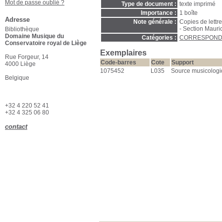
Mot de passe oublié ?
Type de document :
texte imprimé
Importance :
1 boîte
Adresse
Note générale :
Copies de lettr
- Section Mauri
Bibliothèque
Domaine Musique du
Catégories :
CORRESPON
Conservatoire royal de Liège
Exemplaires
Rue Forgeur, 14
Code-barres
Cote
Support
4000 Liège
1075452
L035
Source musicolog
Belgique
+32 4 220 52 41
+32 4 325 06 80
contact