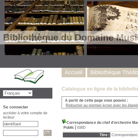
Bibliothèque du Domaine Musi
Accueil
Bibliothèque Théât
Catalogue en ligne de la biblio
A partir de cette page vous pouvez :
Retourner au premier écran avec les étagère
Se connecter
accéder à votre compte de
lecteur
Correspondance du chef d'orchestre Maur
Public
ISBD
Titre :
Correspondance 