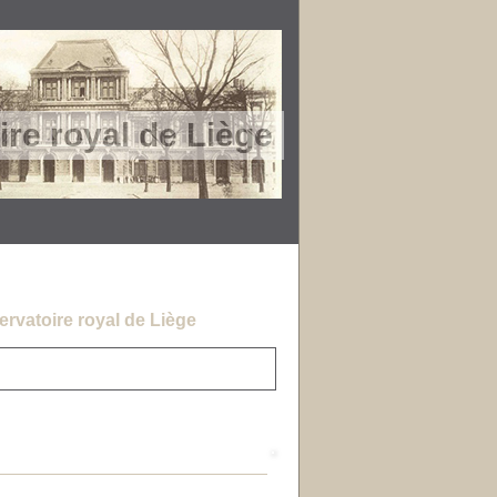
re royal de Liège
rvatoire royal de Liège