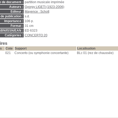
e de document :
partition musicale imprimée
Auteurs :
Gyorgy LIGETI (1923-2006)
Editeur :
Mayence : Schott
de publication :
s.d.
Importance :
106 p.
Format :
31 cm
SBN/ISSN/EAN :
ED 6323
Catégories :
CONCERTO 20
ires
s
Cote
Support
Localisation
021
Concerto (ou symphonie concertante)
BLc 01 (rez de chaussée)