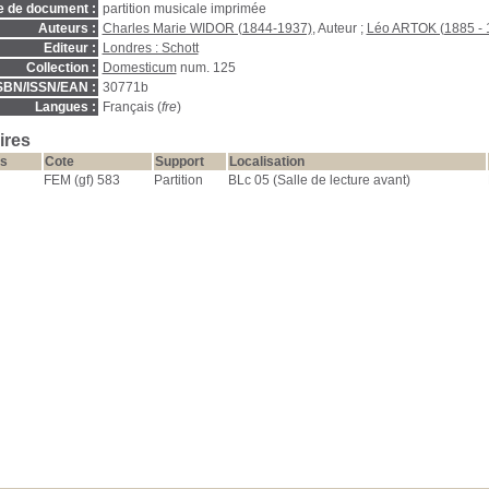
e de document :
partition musicale imprimée
Auteurs :
Charles Marie WIDOR (1844-1937)
, Auteur ;
Léo ARTOK (1885 - 
Editeur :
Londres : Schott
Collection :
Domesticum
num. 125
SBN/ISSN/EAN :
30771b
Langues :
Français (
fre
)
ires
s
Cote
Support
Localisation
FEM (gf) 583
Partition
BLc 05 (Salle de lecture avant)