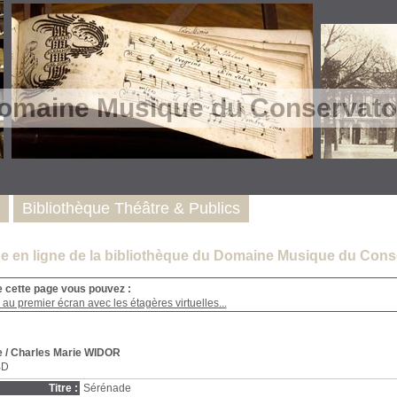
omaine Musique du Conservatoi
Bibliothèque Théâtre & Publics
e en ligne de la bibliothèque du Domaine Musique du Conse
e cette page vous pouvez :
au premier écran avec les étagères virtuelles...
e
/ Charles Marie WIDOR
BD
Titre :
Sérénade