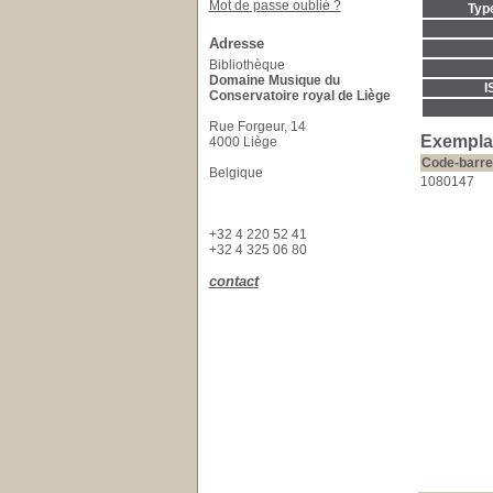
Mot de passe oublié ?
Typ
Adresse
Bibliothèque
Domaine Musique du
I
Conservatoire royal de Liège
Rue Forgeur, 14
Exempla
4000 Liège
Code-barre
Belgique
1080147
+32 4 220 52 41
+32 4 325 06 80
contact