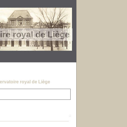
re royal de Liège
rvatoire royal de Liège