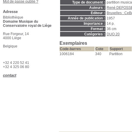
Mot de passe oublié ?
Type de document :
partition music
Auteurs :
René DEFOSSE
Adresse
Editeur :
Bruxelles : C
Bibliothèque
Année de publication :
1957
Domaine Musique du
Importance :
14 p.
Conservatoire royal de Liège
Format :
36 cm
Rue Forgeur, 14
Catégories :
DUO 20
4000 Liège
Exemplaires
Belgique
Code-barres
Cote
Support
1006184
340
Partition
+32 4 220 52 41
+32 4 325 06 80
contact