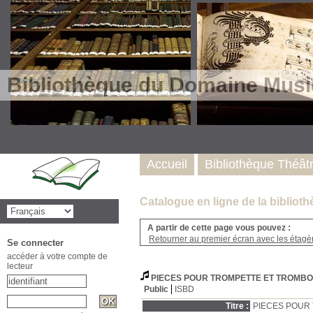
Bibliothèque du Domaine Musi
Accueil
Bibliothèque Théât
Catalogue en ligne de la biblio
A partir de cette page vous pouvez :
Retourner au premier écran avec les étagère
Se connecter
accéder à votre compte de
lecteur
PIECES POUR TROMPETTE ET TROMBON
Public
ISBD
Titre :
PIECES POUR 