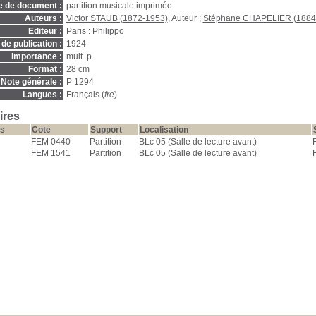
e de document :
partition musicale imprimée
Auteurs :
Victor STAUB (1872-1953)
, Auteur ;
Stéphane CHAPELIER (1884
Editeur :
Paris : Philippo
de publication :
1924
Importance :
mult. p.
Format :
28 cm
Note générale :
P 1294
Langues :
Français (
fre
)
ires
s
Cote
Support
Localisation
FEM 0440
Partition
BLc 05 (Salle de lecture avant)
FEM 1541
Partition
BLc 05 (Salle de lecture avant)