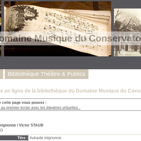
omaine Musique du Conservatoi
Bibliothèque Théâtre & Publics
e en ligne de la bibliothèque du Domaine Musique du Conse
e cette page vous pouvez :
au premier écran avec les étagères virtuelles...
mignonne
/ Victor STAUB
BD
Titre :
Aubade mignonne