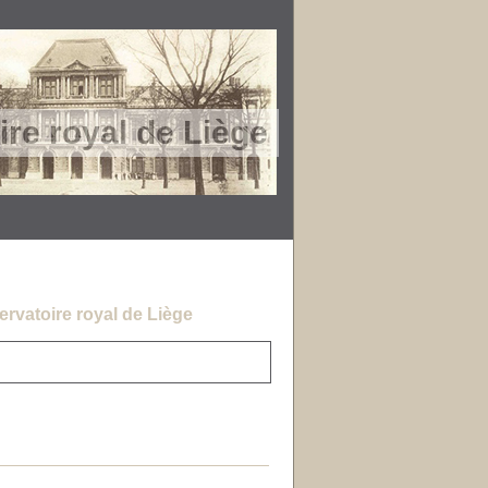
re royal de Liège
rvatoire royal de Liège